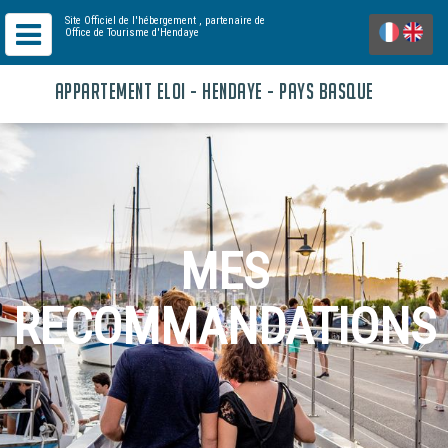
Site Officiel de l'hébergement
, partenaire de
Office de Tourisme d'Hendaye
APPARTEMENT ELOI - HENDAYE - PAYS BASQUE
MES
RECOMMANDATIONS